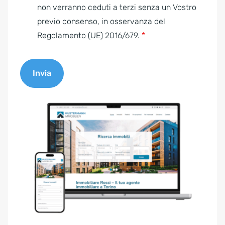
e
non verranno ceduti a terzi senza un Vostro
n
previo consenso, in osservanza del
t
Regolamento (UE) 2016/679.
*
*
Invia
A
l
t
e
r
n
a
t
i
v