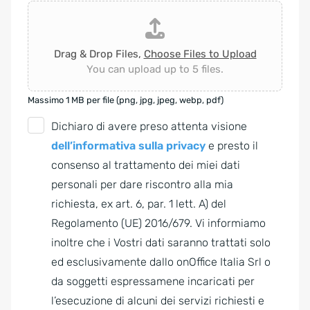
Drag & Drop Files,
Choose Files to Upload
You can upload up to 5 files.
Massimo 1 MB per file (png, jpg, jpeg, webp, pdf)
G
Dichiaro di avere preso attenta visione
D
dell’informativa sulla privacy
e presto il
P
consenso al trattamento dei miei dati
R
personali per dare riscontro alla mia
A
richiesta, ex art. 6, par. 1 lett. A) del
g
Regolamento (UE) 2016/679. Vi informiamo
r
inoltre che i Vostri dati saranno trattati solo
e
ed esclusivamente dallo onOffice Italia Srl o
e
da soggetti espressamene incaricati per
m
l’esecuzione di alcuni dei servizi richiesti e