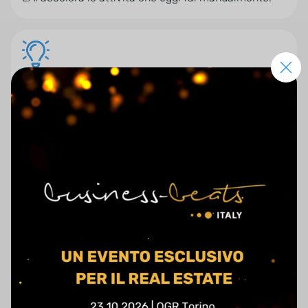
Non perdere opportunità
Nessun contatto rimane senza risposta.
Delega l’operatività
Le automazioni lavorano per te 24/7