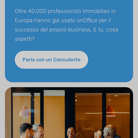
Oltre 40.000 professionisti immobiliari in
Europa hanno già usato onOffice per il
successo del proprio business. E tu, cosa
aspetti?
Parla con un Consulente