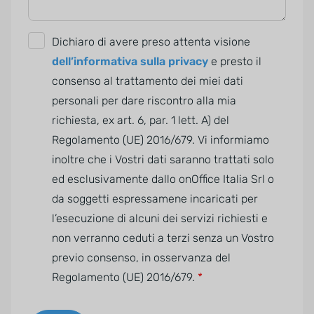
G
Dichiaro di avere preso attenta visione
D
dell’informativa sulla privacy
e presto il
P
consenso al trattamento dei miei dati
R
personali per dare riscontro alla mia
A
richiesta, ex art. 6, par. 1 lett. A) del
g
Regolamento (UE) 2016/679. Vi informiamo
r
inoltre che i Vostri dati saranno trattati solo
e
ed esclusivamente dallo onOffice Italia Srl o
e
da soggetti espressamene incaricati per
m
l’esecuzione di alcuni dei servizi richiesti e
e
non verranno ceduti a terzi senza un Vostro
n
previo consenso, in osservanza del
t
Regolamento (UE) 2016/679.
*
*