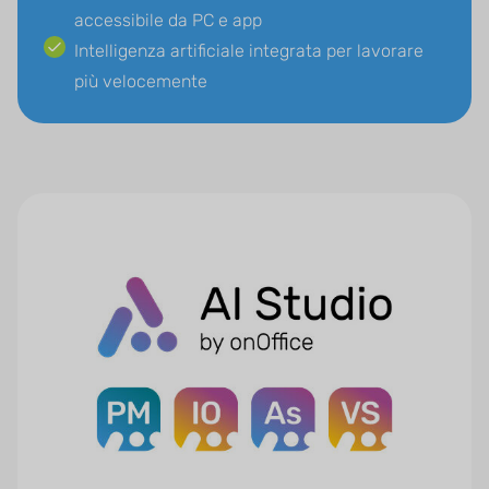
accessibile da PC e app
Intelligenza artificiale integrata per lavorare
più velocemente