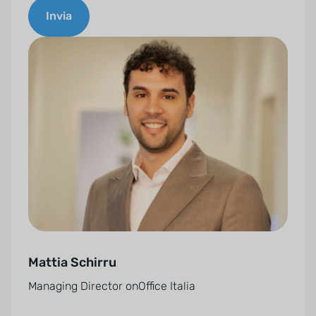
Invia
A
l
t
e
r
n
a
t
i
v
e
Mattia Schirru
:
Managing Director onOffice Italia