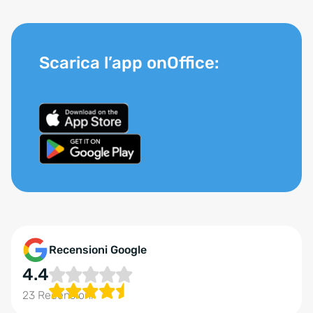
Scarica l’app onOffice:
Recensioni Google
4.4
23 Recensioni