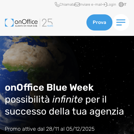
Accesso rapido
Chiamata
Inviare e-mail
Login
IT
Prova
onOffice Blue Week
possibilità
infinite
per il
successo della tua agenzia
Promo attive dal 28/11 al 05/12/2025