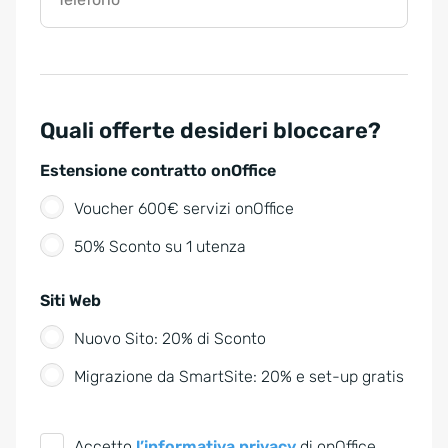
Quali offerte desideri bloccare?
Estensione contratto onOffice
Voucher 600€ servizi onOffice
50% Sconto su 1 utenza
Siti Web
Nuovo Sito: 20% di Sconto
Migrazione da SmartSite: 20% e set-up gratis
G
Accetto
l’informativa privacy
di onOffice