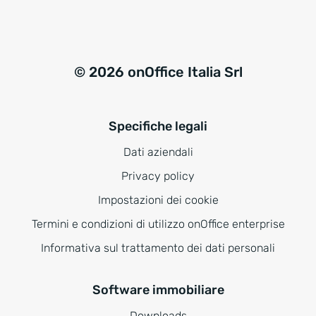
t
e
r
© 2026 onOffice Italia Srl
n
a
t
Specifiche legali
i
v
Dati aziendali
e
Privacy policy
:
Impostazioni dei cookie
Termini e condizioni di utilizzo onOffice enterprise
Informativa sul trattamento dei dati personali
Software immobiliare
Downloads