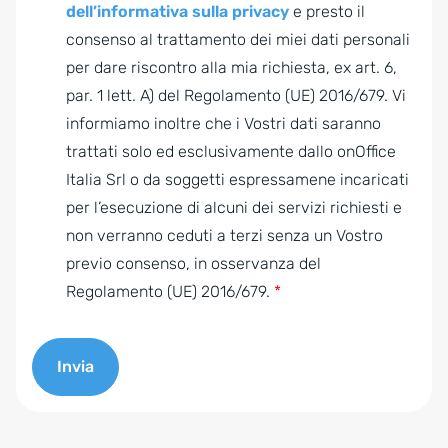
D
dell’informativa sulla privacy
e presto il
P
consenso al trattamento dei miei dati personali
R
per dare riscontro alla mia richiesta, ex art. 6,
A
par. 1 lett. A) del Regolamento (UE) 2016/679. Vi
g
informiamo inoltre che i Vostri dati saranno
r
trattati solo ed esclusivamente dallo onOffice
e
Italia Srl o da soggetti espressamene incaricati
e
per l’esecuzione di alcuni dei servizi richiesti e
m
non verranno ceduti a terzi senza un Vostro
e
previo consenso, in osservanza del
n
Regolamento (UE) 2016/679.
*
t
*
Invia
A
l