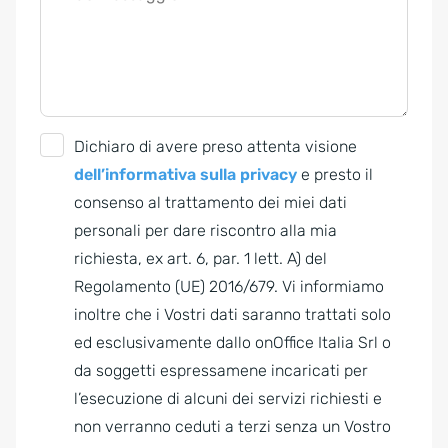
G
Dichiaro di avere preso attenta visione
D
dell’informativa sulla privacy
e presto il
P
consenso al trattamento dei miei dati
R
personali per dare riscontro alla mia
A
richiesta, ex art. 6, par. 1 lett. A) del
g
Regolamento (UE) 2016/679. Vi informiamo
r
inoltre che i Vostri dati saranno trattati solo
e
ed esclusivamente dallo onOffice Italia Srl o
e
da soggetti espressamene incaricati per
m
l’esecuzione di alcuni dei servizi richiesti e
e
non verranno ceduti a terzi senza un Vostro