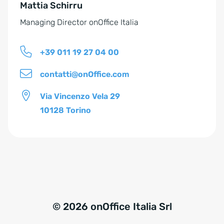
Mattia Schirru
:
Managing Director onOffice Italia
+39 011 19 27 04 00
contatti@onOffice.com
Via Vincenzo Vela 29
10128 Torino
© 2026 onOffice Italia Srl