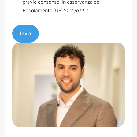
n
previo consenso, in osservanza del
t
Regolamento (UE) 2016/679.
*
*
Invia
A
l
t
e
r
n
a
t
i
v
e