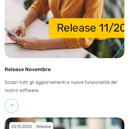
Release Novembre
Scopri tutti gli aggiornamenti e nuove funzionalità del
nostro software.
Per saperne di più
Pubblicato su 02.10.2024
02.10.2024
Release