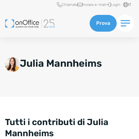
Accesso rapido
Chiamata
Inviare e-mail
Login
IT
Prova
Julia Mannheims
Tutti i contributi di Julia
Mannheims