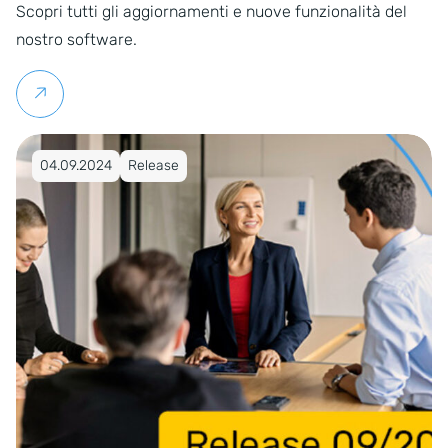
Scopri tutti gli aggiornamenti e nuove funzionalità del
nostro software.
Per saperne di più
Pubblicato su 04.09.2024
04.09.2024
Release