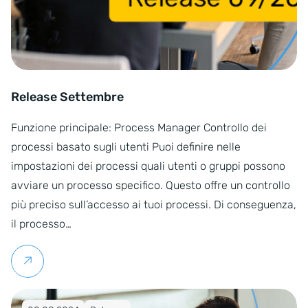
Release Settembre
Funzione principale: Process Manager Controllo dei
processi basato sugli utenti Puoi definire nelle
impostazioni dei processi quali utenti o gruppi possono
avviare un processo specifico. Questo offre un controllo
più preciso sull’accesso ai tuoi processi. Di conseguenza,
il processo…
Per saperne di più
Pubblicato su 08.08.2024