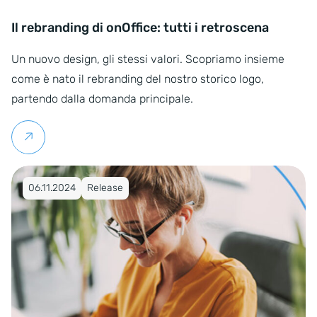
Il rebranding di onOffice: tutti i retroscena
Un nuovo design, gli stessi valori. Scopriamo insieme
come è nato il rebranding del nostro storico logo,
partendo dalla domanda principale.
Per saperne di più
Pubblicato su 06.11.2024
06.11.2024
Release