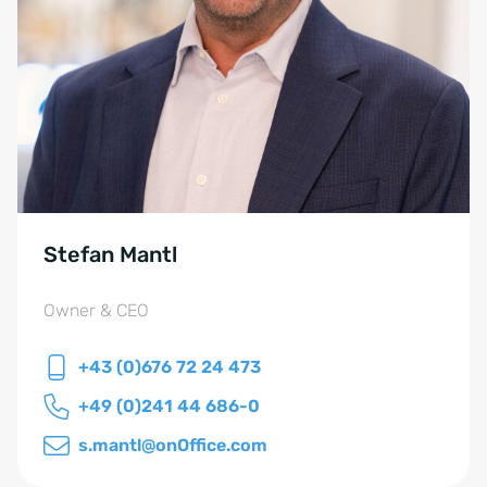
Stefan Mantl
Owner & CEO
+43 (0)676 72 24 473
+49 (0)241 44 686-0
s.mantl@onOffice.com