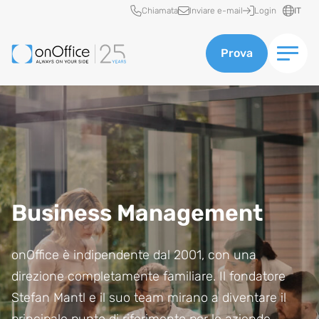
Accesso rapido
Chiamata
Inviare e-mail
Login
IT
Prova
Business Management
onOffice è indipendente dal 2001, con una
direzione completamente familiare. Il fondatore
Stefan Mantl e il suo team mirano a diventare il