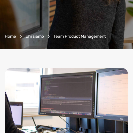
Navigazione Breadcrumb
Home
Chi siamo
Team Product Management