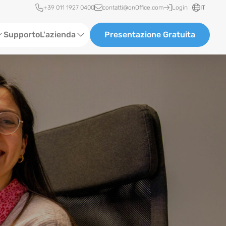
Accesso rapido
+39 011 1927 0400
contatti@onOffice.com
Login
IT
Supporto
L'azienda
Presentazione Gratuita
Chi siamo
Partner & Collaborazioni
Carriera