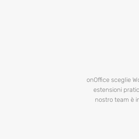
onOffice sceglie W
estensioni prati
nostro team è i