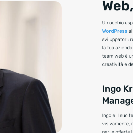
Web,
Un occhio espe
WordPress
al
sviluppatori: 
la tua azienda 
team web è un
creatività e d
Ingo K
Manage
Ingo e il suo 
visivamente, 
per le offerte 