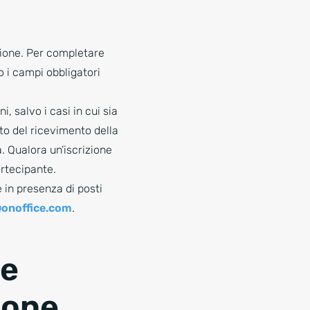
azione. Per completare
o i campi obbligatori
i, salvo i casi in cui sia
o del ricevimento della
. Qualora un’iscrizione
rtecipante.
 in presenza di posti
onoffice.com
.
 e
zione