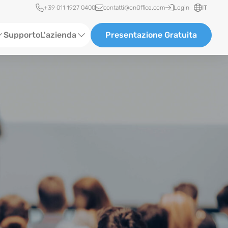
Accesso rapido
+39 011 1927 0400
contatti@onOffice.com
Login
IT
Supporto
L'azienda
Presentazione Gratuita
Chi siamo
Partner & Collaborazioni
Carriera