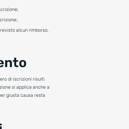
scrizione;
crizione;
previsto alcun rimborso.
ento
ro di iscrizioni risulti
zione si applica anche a
per giusta causa resta
i