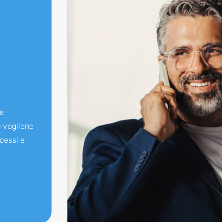
re
e vogliono
cessi e