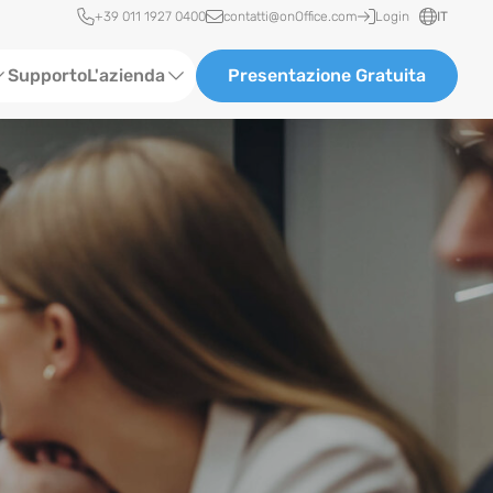
Accesso rapido
+39 011 1927 0400
contatti@onOffice.com
Login
IT
Supporto
L'azienda
Presentazione Gratuita
Chi siamo
Partner & Collaborazioni
Carriera