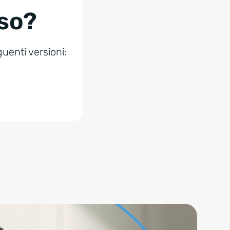
uso?
guenti versioni: