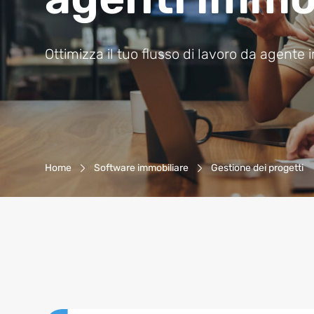
Ottimizza il tuo flusso di lavoro da agente
Navigazione Breadcrumb
Home
Software immobiliare
Gestione dei progetti