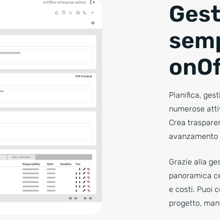
Gest
semp
onOf
Pianifica, gest
numerose attiv
Crea trasparen
avanzamento e
Grazie alla ge
panoramica cen
e costi. Puoi 
progetto, mant