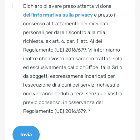
G
Dichiaro di avere preso attenta visione
D
dell’informativa sulla privacy
e presto il
P
consenso al trattamento dei miei dati
R
personali per dare riscontro alla mia
A
richiesta, ex art. 6, par. 1 lett. A) del
g
Regolamento (UE) 2016/679. Vi informiamo
r
inoltre che i Vostri dati saranno trattati solo
e
ed esclusivamente dallo onOffice Italia Srl o
e
da soggetti espressamene incaricati per
m
l’esecuzione di alcuni dei servizi richiesti e
e
non verranno ceduti a terzi senza un Vostro
n
previo consenso, in osservanza del
t
Regolamento (UE) 2016/679.
*
*
Invia