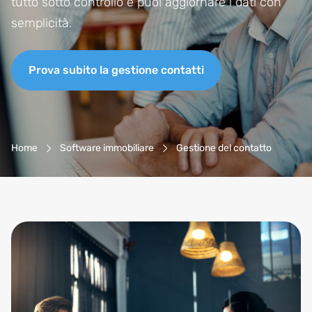
tutto sotto controllo e puoi aggiornare i dati con
semplicità.
Prova subito la gestione contatti
Navigazione Breadcrumb
Home
Software immobiliare
Gestione del contatto