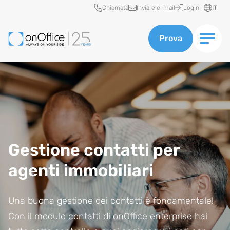
Accesso rapido
Chiamata
Inviare e-mail
Login
IT
Prova
Gestione contatti per
agenti immobiliari
Una buona gestione dei contatti è fondamentale!
Con il modulo contatti di onOffice enterprise hai