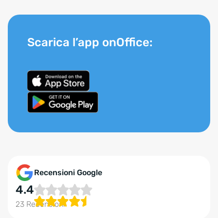
Scarica l’app onOffice:
Recensioni Google
4.4
23 Recensioni