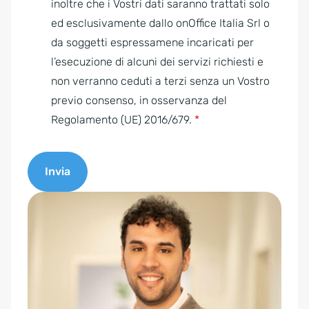
r
inoltre che i Vostri dati saranno trattati solo
e
ed esclusivamente dallo onOffice Italia Srl o
e
da soggetti espressamene incaricati per
m
l’esecuzione di alcuni dei servizi richiesti e
e
non verranno ceduti a terzi senza un Vostro
n
previo consenso, in osservanza del
t
Regolamento (UE) 2016/679.
*
*
Invia
A
l
t
e
r
n