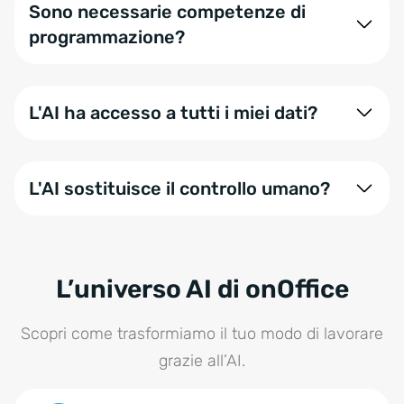
Se tratti dati personali, ti consigliamo di effettuare
Sono necessarie competenze di
una verifica legale interna.
programmazione?
No. Abbiamo già pensato a tutto noi. Ti basta
attivare il collegamento tramite il Marketplace di
L'AI ha accesso a tutti i miei dati?
onOffice e il tuo tool AI.
No. Il Connector opera esclusivamente nel perimetro
dei permessi dell’utente connesso su onOffice
L'AI sostituisce il controllo umano?
enterprise. Controlla sempre quali dati decidi di
condividere.
No. L’AI ottimizza i tempi, ma può commettere errori.
Ti consigliamo di supervisionare sempre i risultati
generati.
L’universo AI di onOffice
Scopri come trasformiamo il tuo modo di lavorare
grazie all’AI.