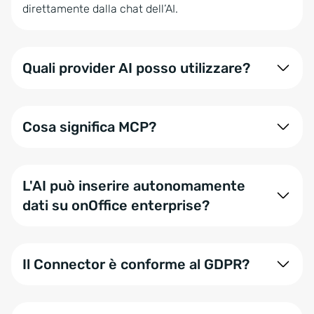
direttamente dalla chat dell’AI.
Quali provider AI posso utilizzare?
Oltre a ChatGPT, Claude, Mistral e Langdock, puoi
collegare qualsiasi sistema compatibile con lo
Cosa significa MCP?
standard MCP, inclusi i modelli LLM locali.
Sta per Model Context Protocol. È uno standard
aperto che permette ai modelli di intelligenza
L'AI può inserire autonomamente
artificiale di accedere in modo sicuro a dati,
dati su onOffice enterprise?
strumenti e azioni esterne.
Sì, per determinate azioni abilitate, come la
creazione di task e attività. Altre funzionalità sono
Il Connector è conforme al GDPR?
ancora in sviluppo.
Dipende dall’uso concreto e dal provider AI scelto.