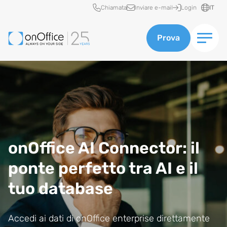
Accesso rapido
Chiamata
Inviare e-mail
Login
IT
Prova
onOffice AI Connector: il
ponte perfetto tra AI e il
tuo database
Accedi ai dati di onOffice enterprise direttamente