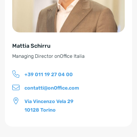
a
t
i
v
e
Mattia Schirru
:
Managing Director onOffice Italia
+39 011 19 27 04 00
contatti@onOffice.com
Via Vincenzo Vela 29
10128 Torino