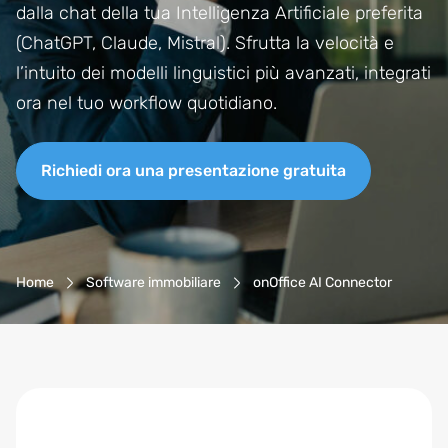
dalla chat della tua Intelligenza Artificiale preferita
(ChatGPT, Claude, Mistral). Sfrutta la velocità e
l’intuito dei modelli linguistici più avanzati, integrati
ora nel tuo workflow quotidiano.
Richiedi ora una presentazione gratuita
Navigazione Breadcrumb
Home
Software immobiliare
onOffice AI Connector