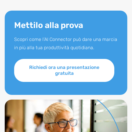
Mettilo alla prova
Scopri come l’AI Connector può dare una marcia
in più alla tua produttività quotidiana.
Richiedi ora una presentazione
gratuita