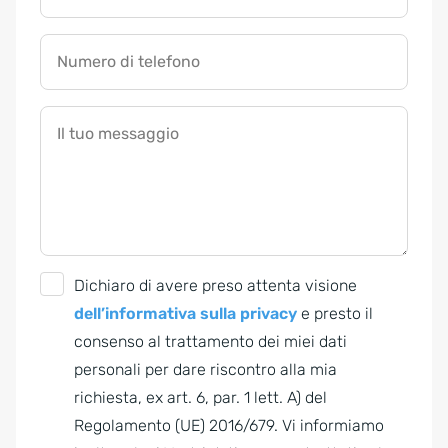
Numero di telefono
Il tuo messaggio
G
Dichiaro di avere preso attenta visione
D
dell’informativa sulla privacy
e presto il
P
consenso al trattamento dei miei dati
R
personali per dare riscontro alla mia
A
richiesta, ex art. 6, par. 1 lett. A) del
g
Regolamento (UE) 2016/679. Vi informiamo