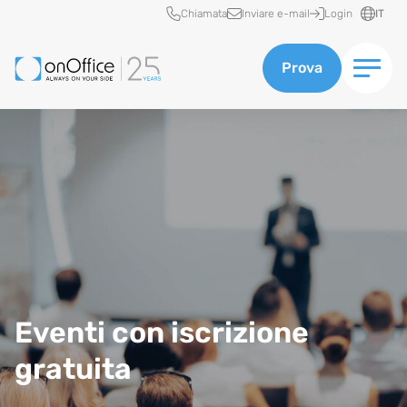
Accesso rapido
Chiamata
Inviare e-mail
Login
IT
Prova
Eventi con iscrizione
gratuita