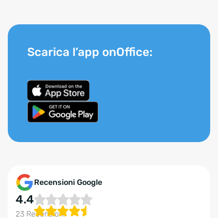
Scarica l’app onOffice:
Recensioni Google
4.4
23 Recensioni