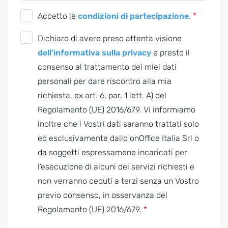
C
Accetto le
condizioni di partecipazione
.
*
o
G
Dichiaro di avere preso attenta visione
n
D
dell’informativa sulla privacy
e presto il
d
P
consenso al trattamento dei miei dati
i
R
personali per dare riscontro alla mia
z
A
richiesta, ex art. 6, par. 1 lett. A) del
i
g
Regolamento (UE) 2016/679. Vi informiamo
o
r
inoltre che i Vostri dati saranno trattati solo
n
e
ed esclusivamente dallo onOffice Italia Srl o
i
e
da soggetti espressamene incaricati per
d
m
l’esecuzione di alcuni dei servizi richiesti e
i
e
non verranno ceduti a terzi senza un Vostro
p
n
previo consenso, in osservanza del
a
t
Regolamento (UE) 2016/679.
*
r
*