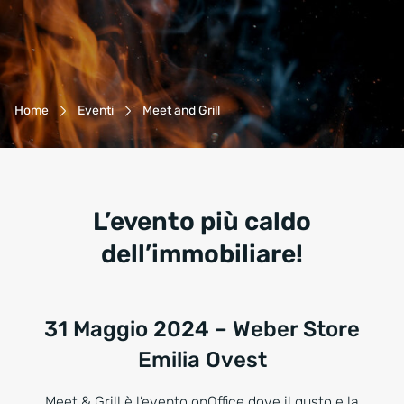
Navigazione Breadcrumb
Home
Eventi
Meet and Grill
L’evento più caldo
dell’immobiliare!
31 Maggio 2024 – Weber Store
Emilia Ovest
Meet & Grill è l’evento onOffice dove il gusto e la