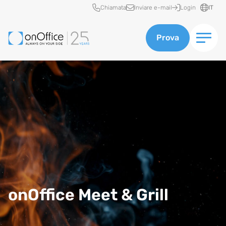
Accesso rapido
Chiamata
Inviare e-mail
Login
IT
Prova
onOffice Meet & Grill