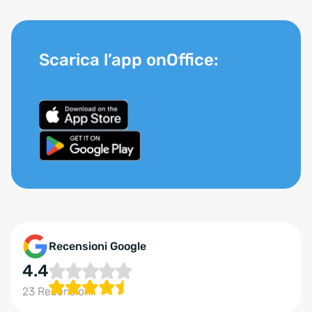
Scarica l’app onOffice:
Recensioni Google
4.4
23 Recensioni