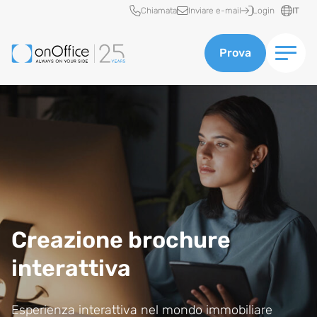
Accesso rapido
Chiamata
Inviare e-mail
Login
IT
Prova
Creazione brochure
interattiva
Esperienza interattiva nel mondo immobiliare