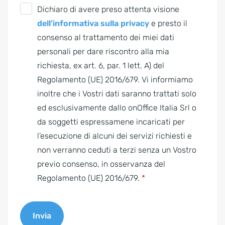
G
Dichiaro di avere preso attenta visione
D
dell’informativa sulla privacy
e presto il
P
consenso al trattamento dei miei dati
R
personali per dare riscontro alla mia
A
richiesta, ex art. 6, par. 1 lett. A) del
g
Regolamento (UE) 2016/679. Vi informiamo
r
inoltre che i Vostri dati saranno trattati solo
e
ed esclusivamente dallo onOffice Italia Srl o
e
da soggetti espressamene incaricati per
m
l’esecuzione di alcuni dei servizi richiesti e
e
non verranno ceduti a terzi senza un Vostro
n
previo consenso, in osservanza del
t
Regolamento (UE) 2016/679.
*
*
Invia