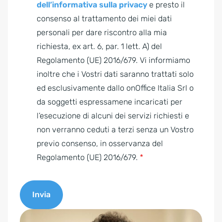
D
dell’informativa sulla privacy
e presto il
P
consenso al trattamento dei miei dati
R
personali per dare riscontro alla mia
A
richiesta, ex art. 6, par. 1 lett. A) del
g
Regolamento (UE) 2016/679. Vi informiamo
r
inoltre che i Vostri dati saranno trattati solo
e
ed esclusivamente dallo onOffice Italia Srl o
e
da soggetti espressamene incaricati per
m
l’esecuzione di alcuni dei servizi richiesti e
e
non verranno ceduti a terzi senza un Vostro
n
previo consenso, in osservanza del
t
Regolamento (UE) 2016/679.
*
*
Invia
A