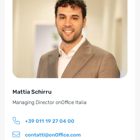
l
t
e
r
n
a
t
i
v
e
Mattia Schirru
:
Managing Director onOffice Italia
+39 011 19 27 04 00
contatti@onOffice.com