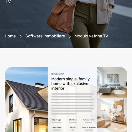
TV.
Navigazione Breadcrumb
Home
Software immobiliare
Modulo vetrina TV