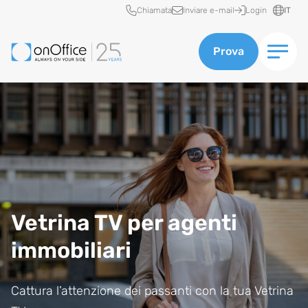
Accesso rapido
Chiamata
Inviare e-mail
Login
IT
Prova
Vetrina TV per agenti
immobiliari
Cattura l’attenzione dei passanti con la tua Vetrina