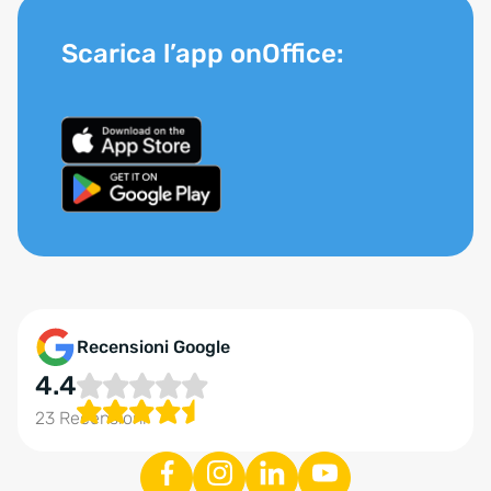
Scarica l’app onOffice:
Recensioni Google
4.4
23 Recensioni